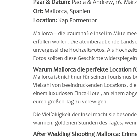
Paar & Datum:
Paola & Andrew, 16. März
Ort:
Mallorca, Spanien
Location:
Kap Formentor
Mallorca – die traumhafte Insel im Mittelmeer
erfüllen wollen. Die atemberaubende Landsch
unvergessliche Hochzeitsfotos. Als Hochzeits
Fotos sollten diese Geschichte widerspiegeln
Warum Mallorca die perfekte Location fü
Mallorca ist nicht nur für seinen Tourismus b
Vielzahl von beeindruckenden Locations, die 
einem luxuriösen Finca-Hotel, an einem abgel
euren großen Tag zu verewigen.
Die Vielfältigkeit der Insel macht sie besond
warmen, goldenen Stunden des Tages, wenn da
After Wedding Shooting Mallorca: Erinne