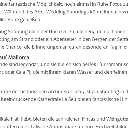
 eine fantastische Möglichkeit, noch einmal in Ruhe Fotos 
. Während des After Wedding Shootings könnt ihr euch voll
ller Ruhe genießen.
ding Shooting nach der Hochzeit zu machen, um noch mehr k
ooting am Strand oder ein Abenteuer in den Bergen der Serr
ie Chance, die Erinnerungen an euren besonderen Tag in ein
auf Mallorca
nde sind legendär, und sie bieten sich perfekt für romant
c oder Cala Pi, die mit ihrem klaren Wasser und den feine
me der historischen Architektur liebt, ist ein Shooting in
beeindruckende Kathedrale La Seu bieten fantastische Hinte
kale Flair liebt, bieten die zahlreichen Fincas und Weingüte
haffen eine idyllische Atmosphäre für eure Hochzeitsbilde