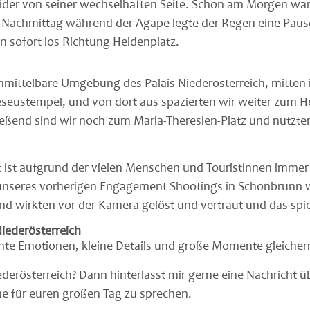
eider von seiner wechselhaften Seite. Schon am Morgen war
m Nachmittag während der Agape legte der Regen eine Pause
n sofort los Richtung Heldenplatz.
unmittelbare Umgebung des Palais Niederösterreich, mitten
eseustempel, und von dort aus spazierten wir weiter zum H
ießend sind wir noch zum Maria-Theresien-Platz und nutzt
t ist aufgrund der vielen Menschen und Touristinnen imme
unseres vorherigen Engagement Shootings in Schönbrunn wa
d wirkten vor der Kamera gelöst und vertraut und das spieg
Niederösterreich
 echte Emotionen, kleine Details und große Momente gleiche
iederösterreich? Dann hinterlasst mir gerne eine Nachricht 
e für euren großen Tag zu sprechen.